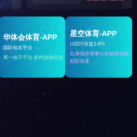
1
首 页
上一页
2
3
下一页
尾 页
版-球友会(中国)
关于我们