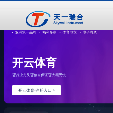
手
手
合
持
持
金
式
式
分
光
合
析
谱
金
仪
仪
分
析
仪
关于天瑞
成
企业介绍
荣誉资质