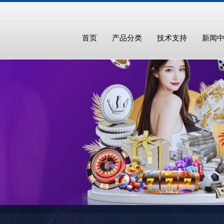
首页
产品分类
技术支持
新闻
功案例