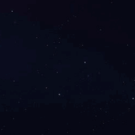
版-球友会(中国)
关于我们
版-球友会(中国)
企业介绍
荣誉资质
工作机会
视频展示
成功案例
欢迎关注 官方微信