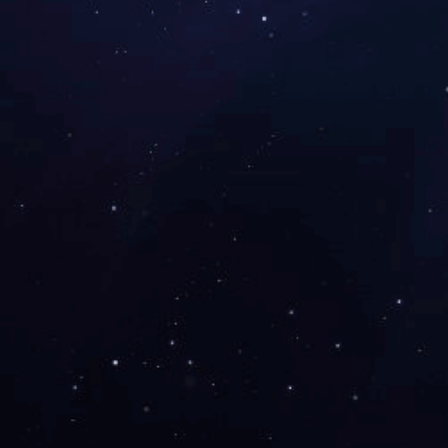
解决方案
产品分类
航空航天
环境应力筛选
汽车行业
三温测试仪
信息通信
腐蚀试验复合盐雾箱
生物科技
低气压、加速寿命测
电子IT行业
球友会官方网页版-球
手机平板显示器
LED、能源科技
半导体芯片
球友会官方网页版-球友会(中国)
苏ICP备20