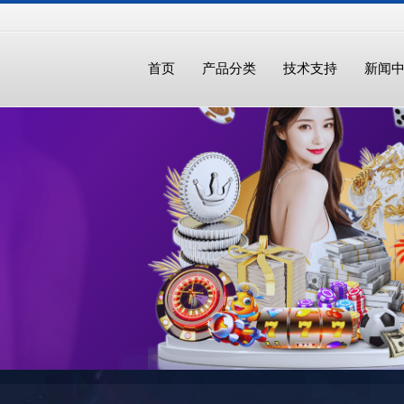
首页
产品分类
技术支持
新闻
气压、加速寿命测试
您当