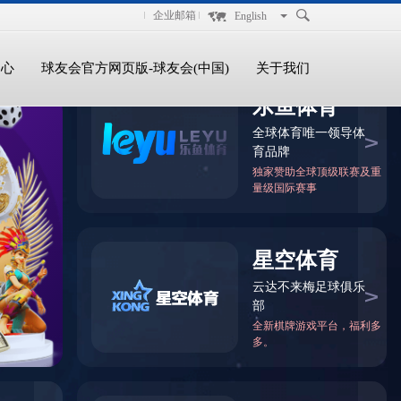
企业邮箱
English
中心
球友会官方网页版-球友会(中国)
关于我们
前所在页：
首页
>
产品中心
> 低气压、加速寿命测试