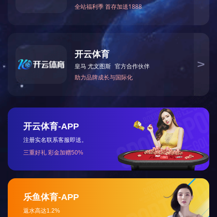
欢迎关注 官方微信
球友会官方网页版-球友会(中国)
苏ICP备20025328号
苏公网安备
32058302003646
华体会官方网页版
|
乐竞官网
|
星空平台
|
安博web版登录入口
|
安博在线
登录官网
|
乐鱼网页版
|
leyu·乐鱼（中国）体育官方网站
|
九游网页版·官
方端入口
|
华体会官方网页版
|