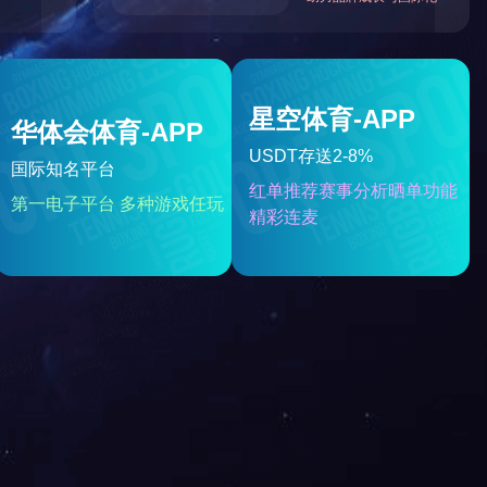
度骤变循环试验是在生产阶段激发产品潜在缺陷显现的一
温槽开关阀根...
[查看详情]
新能源科技、航天航空、电脑、手机、光学等领域。 特点
话功能简便...
[查看详情]
温安全断路器，上下温度限值可调 声光报警装置 门锁装置确
件供应，提供...
[查看详情]